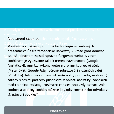
Materiály umístěné na tomto webu mohou být publikovány pouze se
souhlasem ČZU.
Nastavení cookies
Informace o zpracování a ochraně osobních údajů na ČZU v Praze
.
© 2026 Česká zemědělská univerzita v Praze
Používáme cookies a podobné technologie na webových
Všechna práva vyhrazena
prezentacích České zemědělské univerzity v Praze (pod doménou
czu.cz), abychom zajistili správné fungování webu. S vaším
Nastavení cookies
souhlasem je využíváme také k měření návštěvnosti (Google
Analytics 4), analýze výkonu webu a pro marketingové účely
(Meta, Sklik, Google Ads), včetně zobrazování vložených videí
(YouTube). Informace o tom, jak naše weby používáte, mohou být
sdíleny s našimi partnery působícími v oblasti analytiky, sociálních
médií a online reklamy. Nezbytné cookies jsou vždy aktivní. Volbu
cookies a udělený souhlas můžete kdykoliv změnit nebo odvolat v
„Nastavení cookies“.
Nastavení