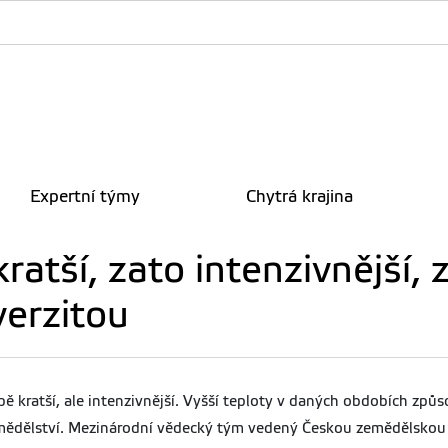
Expertní týmy
Chytrá krajina
atší, zato intenzivnější, z
verzitou
ě kratší, ale intenzivnější. Vyšší teploty v daných obdobích způs
emědělství. Mezinárodní vědecký tým vedený Českou zemědělskou 