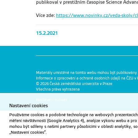
publikoval v prestižním časopise Science Advan
Více zde:
https://www.novinky.cz/veda-skoly/cla
15.2.2021
Materiály umístěné na tomto webu mohou být publikovány
Informace o zpracování a ochraně osobních údajů na ČZU v 
© 2026 Česká zemědělská univerzita v Praze
Všechna práva vyhrazena
Nastavení cookies
Nastavení cookies
Používáme cookies a podobné technologie na webových prezentacích Č
měření návštěvnosti (Google Analytics 4), analýze výkonu webu a pro
mohou být sdíleny s našimi partnery působícími v oblasti analytiky, s
„Nastavení cookies“.