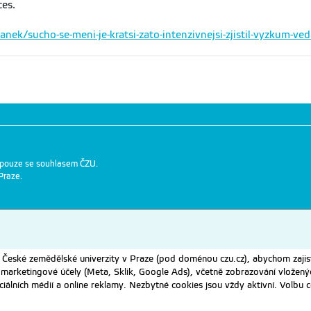
ces.
nek/sucho-se-meni-je-kratsi-zato-intenzivnejsi-zjistil-vyzkum-v
 pouze se souhlasem ČZU.
Praze
.
eské zemědělské univerzity v Praze (pod doménou czu.cz), abychom zajist
 marketingové účely (Meta, Sklik, Google Ads), včetně zobrazování vložený
ociálních médií a online reklamy. Nezbytné cookies jsou vždy aktivní. Volb